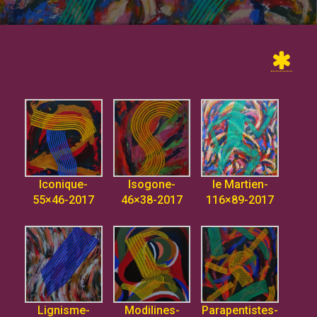
Iconique-
Isogone-
le Martien-
55×46-2017
46×38-2017
116×89-2017
Lignisme-
Modilines-
Parapentistes-