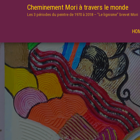
Cheminement Mori à travers le monde
Les 3 périodes du peintre de 1970 à 2018 – "Le lignisme" brevet Mori
HO